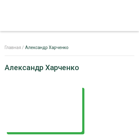
Главная
/
Александр Харченко
ЖУРНАЛ «ЛЕСНОЙ КОМПЛЕКС»
Александр Харченко
О ПРОЕКТЕ
РЕКЛАМОДАТЕЛЯМ
ЛЕСНОЕ ХОЗЯЙСТВО
ЭКСПЕРТНОЕ МНЕНИЕ
ЛЕСОЗАГОТОВКА