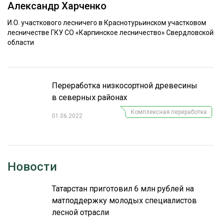
Александр Харченко
ОБРАБОТКА ДРЕВЕСИНЫ
И.О. участкового лесничего в Краснотурьинском участковом
ЦИФРОВАЯ СРЕДА
лесничестве ГКУ СО «Карпинское лесничество» Свердловской
РУБРИКИ
области
БИОЭНЕРГЕТИКА
ТЕМАТИЧЕСКИЕ ПРОЕКТЫ
ЛЕСОВОССТАНОВЛЕНИЕ И ЗАЩИТА
ЛОГИСТИКА
Переработка низкосортной древесины
ПОДБОРКИ СТАТЕЙ
в северных районах
ПРОИЗВОДСТВО ДРЕВЕСНЫХ ПЛИТ
Комплексная переработка
01.06.2022
ЦБП
КОМПЛЕКСНАЯ ПЕРЕРАБОТКА
Новости
ЛЕСОПИЛЕНИЕ
ДЕРЕВЯННОЕ ДОМОСТРОЕНИЕ
Татарстан приготовил 6 млн рублей на
матподдержку молодых специалистов
БЕЗОПАСНОЕ ПРОИЗВОДСТВО
лесной отрасли
СОРТИРОВКА ДРЕВЕСИНЫ