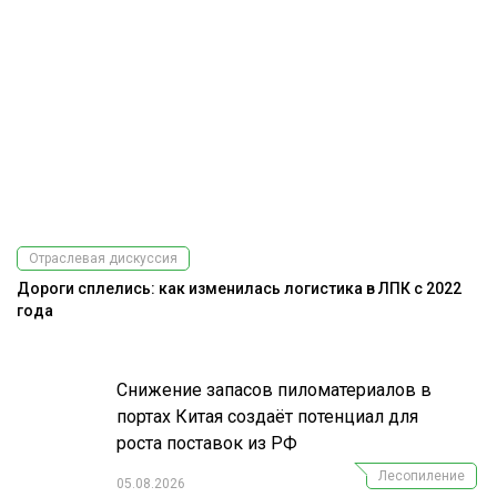
Отраслевая дискуссия
Дороги сплелись: как изменилась логистика в ЛПК с 2022
Э
года
Снижение запасов пиломатериалов в
портах Китая создаёт потенциал для
роста поставок из РФ
Лесопиление
05.08.2026