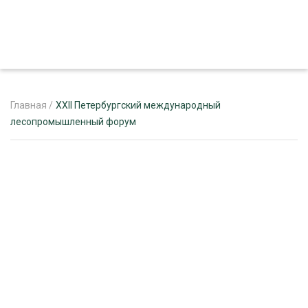
Главная
/
XXII Петербургский международный
лесопромышленный форум
ЖУРНАЛ «ЛЕСНОЙ КОМПЛЕКС»
О ПРОЕКТЕ
РЕКЛАМОДАТЕЛЯМ
ЛЕСНОЕ ХОЗЯЙСТВО
ЭКСПЕРТНОЕ МНЕНИЕ
ЛЕСОЗАГОТОВКА