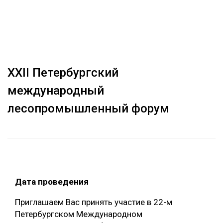
ОБРАБОТКА ДРЕВЕСИНЫ
ЦИФРОВАЯ СРЕДА
РУБРИКИ
БИОЭНЕРГЕТИКА
ТЕМАТИЧЕСКИЕ ПРОЕКТЫ
ЛЕСОВОССТАНОВЛЕНИЕ И ЗАЩИТА
XXII Петербургский
ЛОГИСТИКА
международный
ПОДБОРКИ СТАТЕЙ
ПРОИЗВОДСТВО ДРЕВЕСНЫХ ПЛИТ
лесопромышленный форум
ЦБП
КОМПЛЕКСНАЯ ПЕРЕРАБОТКА
ЛЕСОПИЛЕНИЕ
Дата проведения
ДЕРЕВЯННОЕ ДОМОСТРОЕНИЕ
Приглашаем Вас принять участие в 22-м
БЕЗОПАСНОЕ ПРОИЗВОДСТВО
Петербургском Международном
СОРТИРОВКА ДРЕВЕСИНЫ