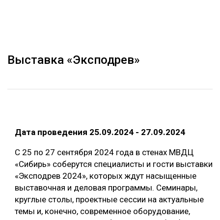
ОБРАБОТКА ДРЕВЕСИНЫ
ЦИФРОВАЯ СРЕДА
РУБРИКИ
БИОЭНЕРГЕТИКА
Выставка «Эксподрев»
ТЕМАТИЧЕСКИЕ ПРОЕКТЫ
ЛЕСОВОССТАНОВЛЕНИЕ И ЗАЩИТА
ЛОГИСТИКА
ПОДБОРКИ СТАТЕЙ
ПРОИЗВОДСТВО ДРЕВЕСНЫХ ПЛИТ
ЦБП
Дата проведения 25.09.2024 - 27.09.2024
КОМПЛЕКСНАЯ ПЕРЕРАБОТКА
С 25 по 27 сентября 2024 года в стенах МВДЦ
«Сибирь» соберутся специалисты и гости выставки
ЛЕСОПИЛЕНИЕ
«Эксподрев 2024», которых ждут насыщенные
ДЕРЕВЯННОЕ ДОМОСТРОЕНИЕ
выставочная и деловая программы. Семинары,
круглые столы, проектные сессии на актуальные
БЕЗОПАСНОЕ ПРОИЗВОДСТВО
темы и, конечно, современное оборудование,
СОРТИРОВКА ДРЕВЕСИНЫ