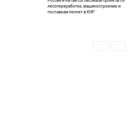
Россия и Китай согласовали проекты по
лесопереработке, машиностроению и
поставкам пеллет в КНР