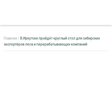
Главная
/
В Иркутске пройдёт круглый стол для сибирских
экспортёров леса и перерабатывающих компаний
ЖУРНАЛ «ЛЕСНОЙ КОМПЛЕКС»
О ПРОЕКТЕ
РЕКЛАМОДАТЕЛЯМ
ЛЕСНОЕ ХОЗЯЙСТВО
ЭКСПЕРТНОЕ МНЕНИЕ
ЛЕСОЗАГОТОВКА