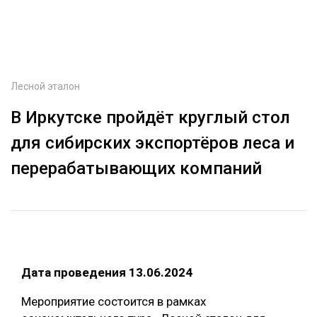
ОБРАБОТКА ДРЕВЕСИНЫ
ЦИФРОВАЯ СРЕДА
РУБРИКИ
БИОЭНЕРГЕТИКА
Лесной эталон
ТЕМАТИЧЕСКИЕ ПРОЕКТЫ
ЛЕСОВОССТАНОВЛЕНИЕ И ЗАЩИТА
В Иркутске пройдёт круглый стол
ЛОГИСТИКА
ПОДБОРКИ СТАТЕЙ
для сибирских экспортёров леса и
ПРОИЗВОДСТВО ДРЕВЕСНЫХ ПЛИТ
перерабатывающих компаний
ЦБП
КОМПЛЕКСНАЯ ПЕРЕРАБОТКА
ЛЕСОПИЛЕНИЕ
ДЕРЕВЯННОЕ ДОМОСТРОЕНИЕ
Дата проведения 13.06.2024
БЕЗОПАСНОЕ ПРОИЗВОДСТВО
Мероприятие состоится в рамках
СОРТИРОВКА ДРЕВЕСИНЫ