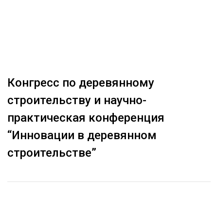
ОБРАБОТКА ДРЕВЕСИНЫ
ЦИФРОВАЯ СРЕДА
РУБРИКИ
БИОЭНЕРГЕТИКА
ТЕМАТИЧЕСКИЕ ПРОЕКТЫ
ЛЕСОВОССТАНОВЛЕНИЕ И ЗАЩИТА
Конгресс по деревянному
ЛОГИСТИКА
ПОДБОРКИ СТАТЕЙ
строительству и научно-
ПРОИЗВОДСТВО ДРЕВЕСНЫХ ПЛИТ
практическая конференция
ЦБП
“Инновации в деревянном
КОМПЛЕКСНАЯ ПЕРЕРАБОТКА
строительстве”
ЛЕСОПИЛЕНИЕ
ДЕРЕВЯННОЕ ДОМОСТРОЕНИЕ
БЕЗОПАСНОЕ ПРОИЗВОДСТВО
СОРТИРОВКА ДРЕВЕСИНЫ