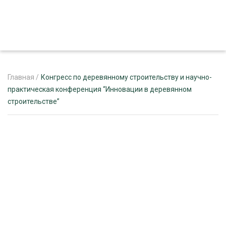
Главная
/
Конгресс по деревянному строительству и научно-
практическая конференция “Инновации в деревянном
строительстве”
ЖУРНАЛ «ЛЕСНОЙ КОМПЛЕКС»
О ПРОЕКТЕ
РЕКЛАМОДАТЕЛЯМ
ЛЕСНОЕ ХОЗЯЙСТВО
ЭКСПЕРТНОЕ МНЕНИЕ
ЛЕСОЗАГОТОВКА