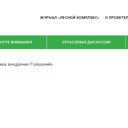
ЖУРНАЛ «ЛЕСНОЙ КОМПЛЕКС»
О ПРОЕКТЕ
ЕНТРЕ ВНИМАНИЯ
ОТРАСЛЕВАЯ ДИСКУССИЯ
ика, внедрение IT-решений»
РУБРИКИ
Я ПЕРЕРАБОТКА
НОВОСТИ
Е
КРУПНЫМ ПЛАНОМ
ОЕ ДОМОСТРОЕНИЕ
ВЗГЛЯД ИЗНУТРИ
 ПРОИЗВОДСТВО
В ЦЕНТРЕ ВНИМАНИЯ
 ДРЕВЕСИНЫ
ПРЕДПРИЯТИЯ ЛПК