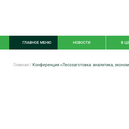
ГЛАВНОЕ МЕНЮ
НОВОСТИ
В Ц
Главная
/
Конференция «Лесозаготовка: аналитика, эконом
ЛЕСНОЕ ХОЗЯЙСТВО
КОМПЛЕКСНА
ЛЕСОЗАГОТОВКА
ЛЕСОПИЛЕНИ
ОБРАБОТКА ДРЕВЕСИНЫ
ДЕРЕВЯНН
ЦИФРОВАЯ СРЕДА
БЕЗОПАСНОЕ
БИОЭНЕРГЕТИКА
СОРТИРОВКА