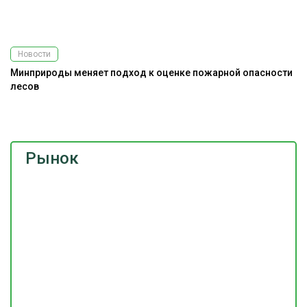
Новости
Минприроды меняет подход к оценке пожарной опасности
М
лесов
п
Рынок