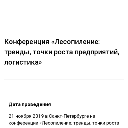
ОБРАБОТКА ДРЕВЕСИНЫ
ЦИФРОВАЯ СРЕДА
РУБРИКИ
БИОЭНЕРГЕТИКА
ТЕМАТИЧЕСКИЕ ПРОЕКТЫ
ЛЕСОВОССТАНОВЛЕНИЕ И ЗАЩИТА
Конференция «Лесопиление:
ЛОГИСТИКА
тренды, точки роста предприятий,
ПОДБОРКИ СТАТЕЙ
ПРОИЗВОДСТВО ДРЕВЕСНЫХ ПЛИТ
логистика»
ЦБП
КОМПЛЕКСНАЯ ПЕРЕРАБОТКА
ЛЕСОПИЛЕНИЕ
Дата проведения
ДЕРЕВЯННОЕ ДОМОСТРОЕНИЕ
21 ноября 2019 в Санкт-Петербурге на
БЕЗОПАСНОЕ ПРОИЗВОДСТВО
конференции «Лесопиление: тренды, точки роста
СОРТИРОВКА ДРЕВЕСИНЫ