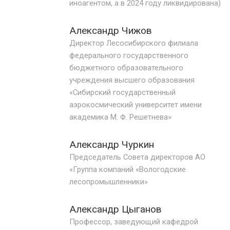
иноагентом, а в 2024 году ликвидирована)
ОБРАБОТКА ДРЕВЕСИНЫ
Александр Чижов
ЦИФРОВАЯ СРЕДА
РУБРИКИ
Директор Лесосибирского филиала
БИОЭНЕРГЕТИКА
федерального государственного
ТЕМАТИЧЕСКИЕ ПРОЕКТЫ
бюджетного образовательного
ЛЕСОВОССТАНОВЛЕНИЕ И ЗАЩИТА
учреждения высшего образования
ЛОГИСТИКА
«Сибирский государственный
ПОДБОРКИ СТАТЕЙ
аэрокосмический университет имени
ПРОИЗВОДСТВО ДРЕВЕСНЫХ ПЛИТ
академика М. Ф. Решетнева»
ЦБП
Александр Чуркин
КОМПЛЕКСНАЯ ПЕРЕРАБОТКА
Председатель Совета директоров АО
«Группа компаний «Вологодские
ЛЕСОПИЛЕНИЕ
лесопромышленники»
ДЕРЕВЯННОЕ ДОМОСТРОЕНИЕ
Александр Цыганов
БЕЗОПАСНОЕ ПРОИЗВОДСТВО
Профессор, заведующий кафедрой
СОРТИРОВКА ДРЕВЕСИНЫ