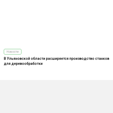
Новости
В Ульяновской области расширяется производство станков
З
для деревообработки
и