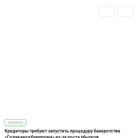
Новости
Кредиторы требуют запустить процедуру банкротства
Н
«Соликамскбумпрома» из-за роста убытков
о