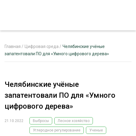
Главная
/
Цифровая среда
/
Челябинские учёные
запатентовали ПО для «Умного цифрового дерева»
ЖУРНАЛ «ЛЕСНОЙ КОМПЛЕКС»
О ПРОЕКТЕ
Челябинские учёные
РЕКЛАМОДАТЕЛЯМ
запатентовали ПО для «Умного
цифрового дерева»
21.10.2022
Выбросы
Лесное хозяйство
ЛЕСНОЕ ХОЗЯЙСТВО
ЭКСПЕРТНОЕ МНЕНИЕ
Углеродное регулирование
Ученые
ЛЕСОЗАГОТОВКА