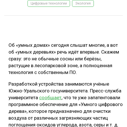
Цифровые технологии
Экология
ОБРАБОТКА ДРЕВЕСИНЫ
ЦИФРОВАЯ СРЕДА
РУБРИКИ
БИОЭНЕРГЕТИКА
ТЕМАТИЧЕСКИЕ ПРОЕКТЫ
ЛЕСОВОССТАНОВЛЕНИЕ И ЗАЩИТА
Об «умных домах» сегодня слышат многие, а вот
ЛОГИСТИКА
об «умных деревьях» речь идёт впервые. Скажем
ПОДБОРКИ СТАТЕЙ
сразу: это не обычные сосны или берёзы,
ПРОИЗВОДСТВО ДРЕВЕСНЫХ ПЛИТ
растущие в лесопарковой зоне, а полноценная
ЦБП
технология с собственным ПО.
Разработкой устройства занимаются учёные
КОМПЛЕКСНАЯ ПЕРЕРАБОТКА
Южно-Уральского госуниверситета. Пресс-служба
ЛЕСОПИЛЕНИЕ
университета
сообщает
, что те уже запатентовали
программное обеспечение для «Умного цифрового
ДЕРЕВЯННОЕ ДОМОСТРОЕНИЕ
дерева», которое предназначено для очистки
БЕЗОПАСНОЕ ПРОИЗВОДСТВО
воздуха от различных загрязняющих частиц
поглощения оксидов углерода, азота, серы и т. д.
СОРТИРОВКА ДРЕВЕСИНЫ