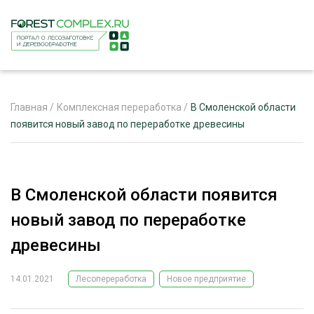
Главная
/
Комплексная переработка
/
В Смоленской области
появится новый завод по переработке древесины
ЖУРНАЛ «ЛЕСНОЙ КОМПЛЕКС»
О ПРОЕКТЕ
В Смоленской области появится
РЕКЛАМОДАТЕЛЯМ
новый завод по переработке
древесины
14.01.2021
Лесопереработка
Новое предприятие
ЛЕСНОЕ ХОЗЯЙСТВО
ЭКСПЕРТНОЕ МНЕНИЕ
ЛЕСОЗАГОТОВКА