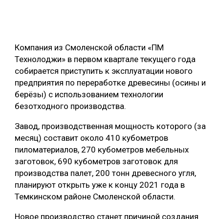
ОБРАБОТКА ДРЕВЕСИНЫ
ЦИФРОВАЯ СРЕДА
РУБРИКИ
Компания из Смоленской области «ПМ
БИОЭНЕРГЕТИКА
Технолоджи» в первом квартале текущего года
ТЕМАТИЧЕСКИЕ ПРОЕКТЫ
ЛЕСОВОССТАНОВЛЕНИЕ И ЗАЩИТА
собирается приступить к эксплуатации нового
предприятия по переработке древесины (осины и
ЛОГИСТИКА
ПОДБОРКИ СТАТЕЙ
берёзы) с использованием технологии
ПРОИЗВОДСТВО ДРЕВЕСНЫХ ПЛИТ
безотходного производства.
ЦБП
Завод, производственная мощность которого (за
месяц) составит около 410 кубометров
КОМПЛЕКСНАЯ ПЕРЕРАБОТКА
пиломатериалов, 270 кубометров мебельных
заготовок, 690 кубометров заготовок для
ЛЕСОПИЛЕНИЕ
производства палет, 200 тонн древесного угля,
ДЕРЕВЯННОЕ ДОМОСТРОЕНИЕ
планируют открыть уже к концу 2021 года в
Темкинском районе Смоленской области.
БЕЗОПАСНОЕ ПРОИЗВОДСТВО
Новое производство станет причиной создания
СОРТИРОВКА ДРЕВЕСИНЫ