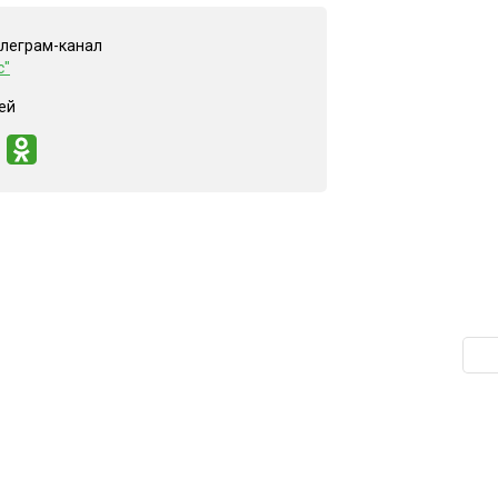
елеграм-канал
с"
ей