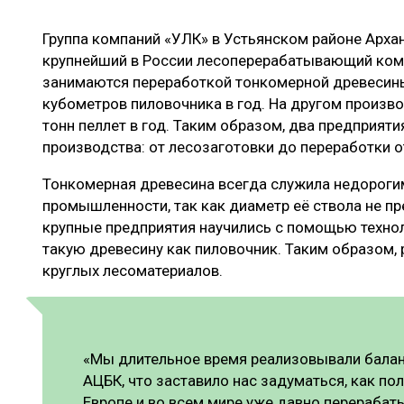
ЛЕСОВОССТАНОВЛЕНИЕ И ЗАЩИТА
СУШКА ДР
Группа компаний «УЛК» в Устьянском районе Арха
ЛОГИСТИКА
МЕБЕЛЬНОЕ 
крупнейший в России лесоперерабатывающий комп
ПРОИЗВОДСТВО ДРЕВЕСНЫХ ПЛИТ
занимаются переработкой тонкомерной древесины
кубометров пиловочника в год. На другом произв
ЦБП
тонн пеллет в год. Таким образом, два предприят
производства: от лесозаготовки до переработки о
ЭКСПЕРТНОЕ МНЕНИЕ
Тонкомерная древесина всегда служила недорог
промышленности, так как диаметр её ствола не п
крупные предприятия научились с помощью техно
такую древесину как пиловочник. Таким образом,
круглых лесоматериалов.
«Мы длительное время реализовывали бала
АЦБК, что заставило нас задуматься, как пол
Европе и во всем мире уже давно перераба