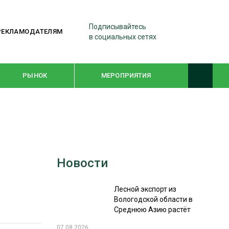
Подписывайтесь
РЕКЛАМОДАТЕЛЯМ
в социальных сетях
РЫНОК
МЕРОПРИЯТИЯ
ТЕМАТИЧЕСКИЕ ПРОЕКТЫ
ЛЕСДРЕВМАШ 2022
Новости
WOODEX-2021
Лесной экспорт из
ПОДБОРКИ СТАТЕЙ
Вологодской области в
Среднюю Азию растёт
СУШКА ДРЕВЕСИНЫ
07.08.2026