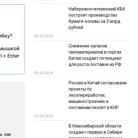
Набережночелнинский КБК
РЫНКИ СБЫТА
построит производство
В УСЛОВИЯХ САНКЦИЙ
бумаги-основы за 3 млрд
рублей
ибку?
06.08.2026
Снижение запасов
 мышкой
пиломатериалов в портах
l + Enter
Китая создаёт потенциал
для роста поставок из РФ
05.08.2026
ИТОГИ МЕРОПРИЯТИЙ
Россия и Китай согласовали
проекты по
лесопереработке,
машиностроению и
поставкам пеллет в КНР
04.08.2026
В Новосибирской области
создают первую в Сибири
ь: как