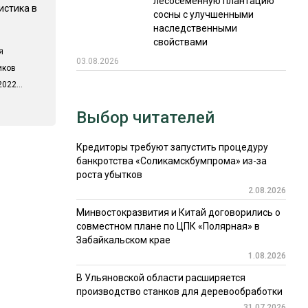
лесосеменную плантацию
истика в
сосны с улучшенными
наследственными
свойствами
я
03.08.2026
иков
022...
Выбор читателей
Кредиторы требуют запустить процедуру
банкротства «Соликамскбумпрома» из-за
роста убытков
2.08.2026
Минвостокразвития и Китай договорились о
совместном плане по ЦПК «Полярная» в
Забайкальском крае
1.08.2026
В Ульяновской области расширяется
производство станков для деревообработки
31.07.2026