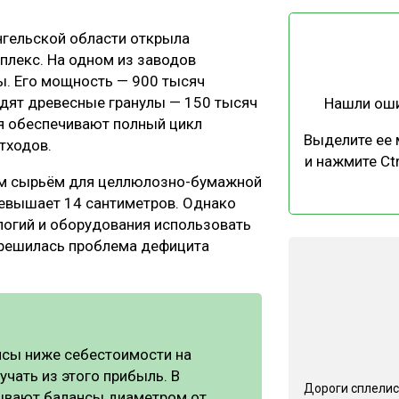
ЕВЕСИНЫ
РЫНОК
нгельской области открыла
ПРОИЗВОДСТВО
ТЕХНОЛОГИИ
лекс. На одном из заводов
ОТРАСЛЕВАЯ ДИСКУССИЯ
. Его мощность — 900 тысяч
одят древесные гранулы — 150 тысяч
Нашли ош
ия обеспечивают полный цикл
Выделите ее
тходов.
и нажмите Ctr
им сырьём для целлюлозно-бумажной
ревышает 14 сантиметров. Однако
КАЛЕНДАРЬ ВЫСТАВОК
логий и оборудования использовать
 решилась проблема дефицита
нсы ниже себестоимости на
учать из этого прибыль. В
Дороги сплелис
тывают балансы диаметром от