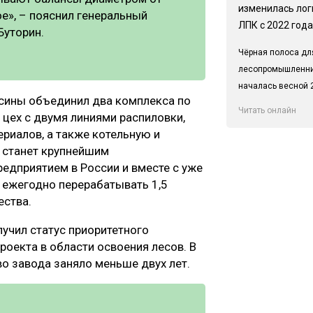
изменилась лог
е», – пояснил генеральный
ЛПК с 2022 года
Буторин.
Чёрная полоса дл
лесопромышленн
началась весной 2
сины объединил два комплекса по
Читать онлайн
 цех с двумя линиями распиловки,
ериалов, а также котельную и
 станет крупнейшим
дприятием в России и вместе с уже
ежегодно перерабатывать 1,5
ества.
учил статус приоритетного
роекта в области освоения лесов. В
во завода заняло меньше двух лет.