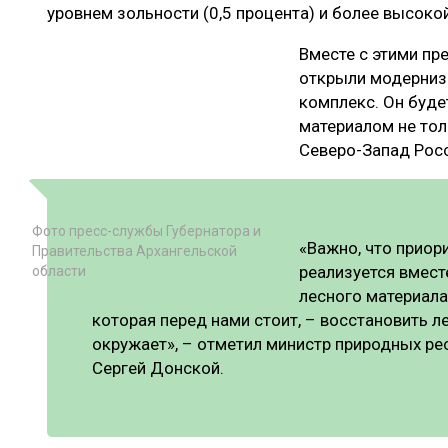
уровнем зольности (0,5 процента) и более высокой
Вместе с этими пр
открыли модерниз
комплекс. Он буде
материалом не тол
Северо-Запад Росс
Фото пресс-службы Губернатора и
«Важно, что приор
Правительства Архангельской
реализуется вмес
области
лесного материала
которая перед нами стоит, – восстановить ле
окружает», – отметил министр природных ре
Сергей Донской.