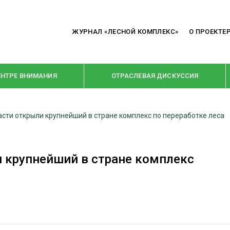
ЖУРНАЛ «ЛЕСНОЙ КОМПЛЕКС»
О ПРОЕКТЕ
ЕНТРЕ ВНИМАНИЯ
ОТРАСЛЕВАЯ ДИСКУССИЯ
асти открыли крупнейший в стране комплекс по переработке леса
РУБРИКИ
Я ПЕРЕРАБОТКА
НОВОСТИ
и крупнейший в стране комплекс
Е
КРУПНЫМ ПЛАНОМ
ОЕ ДОМОСТРОЕНИЕ
ВЗГЛЯД ИЗНУТРИ
 ПРОИЗВОДСТВО
В ЦЕНТРЕ ВНИМАНИЯ
 ДРЕВЕСИНЫ
ПРЕДПРИЯТИЯ ЛПК