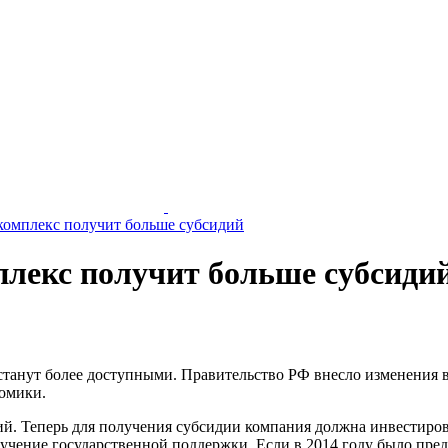
комплекс получит больше субсидий
лекс получит больше субсиди
танут более доступными. Правительство РФ внесло изменения в
номики.
 Теперь для получения субсидии компания должна инвестироват
чение государственной поддержки. Если в 2014 году было пред