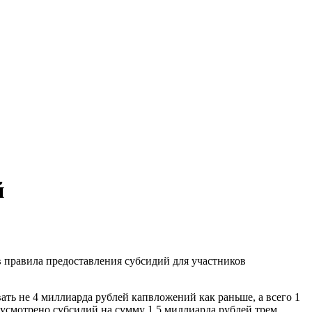
й
 правила предоставления субсидий для участников
ь не 4 миллиарда рублей капвложений как раньше, а всего 1
усмотрено субсидий на сумму 1,5 миллиарда рублей трем