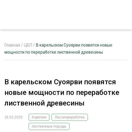
Главная
/
ЦБП
/
В карельском Суоярви появятся новые
мощности по переработке лиственной древесины
ЖУРНАЛ «ЛЕСНОЙ КОМПЛЕКС»
О ПРОЕКТЕ
В карельском Суоярви появятся
РЕКЛАМОДАТЕЛЯМ
новые мощности по переработке
лиственной древесины
26.02.2025
Карелия
Лесопереработка
ЛЕСНОЕ ХОЗЯЙСТВО
ЭКСПЕРТНОЕ МНЕНИЕ
лиственные породы
ЛЕСОЗАГОТОВКА