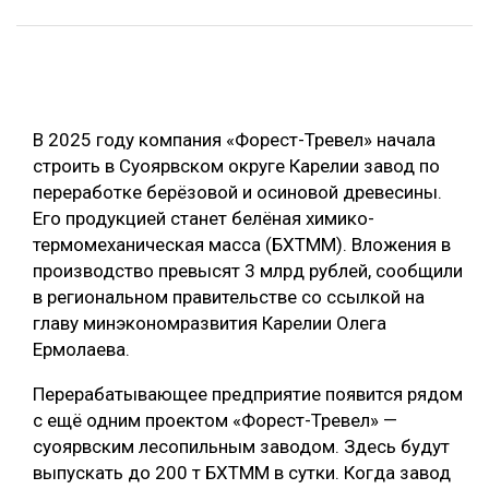
ОБРАБОТКА ДРЕВЕСИНЫ
ЦИФРОВАЯ СРЕДА
РУБРИКИ
БИОЭНЕРГЕТИКА
В 2025 году компания «Форест-Тревел» начала
ТЕМАТИЧЕСКИЕ ПРОЕКТЫ
ЛЕСОВОССТАНОВЛЕНИЕ И ЗАЩИТА
строить в Суоярвском округе Карелии завод по
ЛОГИСТИКА
переработке берёзовой и осиновой древесины.
ПОДБОРКИ СТАТЕЙ
Его продукцией станет белёная химико-
ПРОИЗВОДСТВО ДРЕВЕСНЫХ ПЛИТ
термомеханическая масса (БХТММ). Вложения в
ЦБП
производство превысят 3 млрд рублей, сообщили
в региональном правительстве со ссылкой на
главу минэкономразвития Карелии Олега
КОМПЛЕКСНАЯ ПЕРЕРАБОТКА
Ермолаева.
ЛЕСОПИЛЕНИЕ
Перерабатывающее предприятие появится рядом
ДЕРЕВЯННОЕ ДОМОСТРОЕНИЕ
с ещё одним проектом «Форест-Тревел» —
БЕЗОПАСНОЕ ПРОИЗВОДСТВО
суоярвским лесопильным заводом. Здесь будут
выпускать до 200 т БХТММ в сутки. Когда завод
СОРТИРОВКА ДРЕВЕСИНЫ