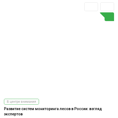
В центре внимания
Развитие систем мониторинга лесов в России: взгляд
К
экспертов