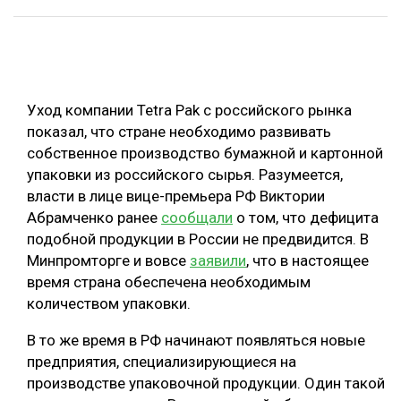
ОБРАБОТКА ДРЕВЕСИНЫ
ЦИФРОВАЯ СРЕДА
РУБРИКИ
БИОЭНЕРГЕТИКА
Уход компании Tetra Pak с российского рынка
ТЕМАТИЧЕСКИЕ ПРОЕКТЫ
ЛЕСОВОССТАНОВЛЕНИЕ И ЗАЩИТА
показал, что стране необходимо развивать
собственное производство бумажной и картонной
ЛОГИСТИКА
ПОДБОРКИ СТАТЕЙ
упаковки из российского сырья. Разумеется,
ПРОИЗВОДСТВО ДРЕВЕСНЫХ ПЛИТ
власти в лице вице-премьера РФ Виктории
Абрамченко ранее
сообщали
о том, что дефицита
ЦБП
подобной продукции в России не предвидится. В
Минпромторге и вовсе
заявили
, что в настоящее
КОМПЛЕКСНАЯ ПЕРЕРАБОТКА
время страна обеспечена необходимым
ЛЕСОПИЛЕНИЕ
количеством упаковки.
ДЕРЕВЯННОЕ ДОМОСТРОЕНИЕ
В то же время в РФ начинают появляться новые
предприятия, специализирующиеся на
БЕЗОПАСНОЕ ПРОИЗВОДСТВО
производстве упаковочной продукции. Один такой
СОРТИРОВКА ДРЕВЕСИНЫ