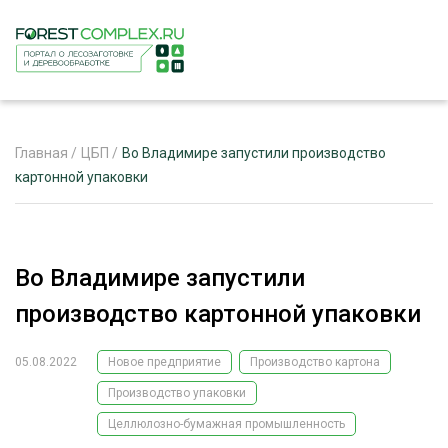
Главная
/
ЦБП
/
Во Владимире запустили производство
картонной упаковки
ЖУРНАЛ «ЛЕСНОЙ КОМПЛЕКС»
О ПРОЕКТЕ
Во Владимире запустили
РЕКЛАМОДАТЕЛЯМ
производство картонной упаковки
05.08.2022
Новое предприятие
Производство картона
Производство упаковки
ЛЕСНОЕ ХОЗЯЙСТВО
ЭКСПЕРТНОЕ МНЕНИЕ
Целлюлозно-бумажная промышленность
ЛЕСОЗАГОТОВКА