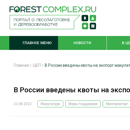
ГЛАВНОЕ МЕНЮ
НОВОСТИ
В Ц
Главная
/
ЦБП
/
В России введены квоты на экспорт макула
ЛЕСНОЕ ХОЗЯЙСТВО
КОМПЛЕКСНА
В России введены квоты на эксп
ЛЕСОЗАГОТОВКА
ЛЕСОПИЛЕНИ
ОБРАБОТКА ДРЕВЕСИНЫ
ДЕРЕВЯНН
22.08.2022
Макулатура
Меры поддержки
Минпромторг
ЦИФРОВАЯ СРЕДА
БЕЗОПАСНОЕ
БИОЭНЕРГЕТИКА
СОРТИРОВКА