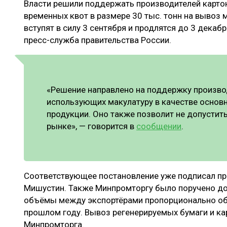
Власти решили поддержать производителей картон
ЛЕСОВОССТАНОВЛЕНИЕ И ЗАЩИТА
СУШКА ДР
временных квот в размере 30 тыс. тонн на вывоз 
ЛОГИСТИКА
МЕБЕЛЬНОЕ 
вступят в силу 3 сентября и продлятся до 3 декаб
пресс-служба правительства России.
ПРОИЗВОДСТВО ДРЕВЕСНЫХ ПЛИТ
ЦБП
«Решение направлено на поддержку произво
использующих макулатуру в качестве основ
ЭКСПЕРТНОЕ МНЕНИЕ
продукции. Оно также позволит не допустит
рынке», — говорится в
сообщении
.
Соответствующее постановление уже подписал п
Мишустин. Также Минпромторгу было поручено до 
объёмы между экспортёрами пропорционально об
прошлом году. Вывоз регенерируемых бумаги и к
Минпромторга.