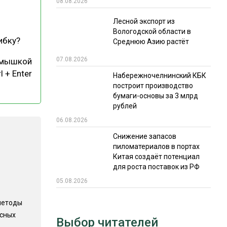
08.08.2026
РЫНКИ СБЫТА
Лесной экспорт из
Вологодской области в
В УСЛОВИЯХ САНКЦИЙ
ибку?
Среднюю Азию растёт
07.08.2026
 мышкой
l + Enter
Набережночелнинский КБК
построит производство
бумаги-основы за 3 млрд
рублей
06.08.2026
ИТОГИ МЕРОПРИЯТИЙ
Снижение запасов
пиломатериалов в портах
Китая создаёт потенциал
для роста поставок из РФ
05.08.2026
методы
есных
Выбор читателей