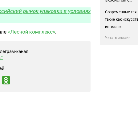
оссийский рынок упаковки в условиях
Современные техн
такие как искусс
интеллект...
але
«Лесной комплекс»
.
Читать онлайн
елеграм-канал
с"
ей