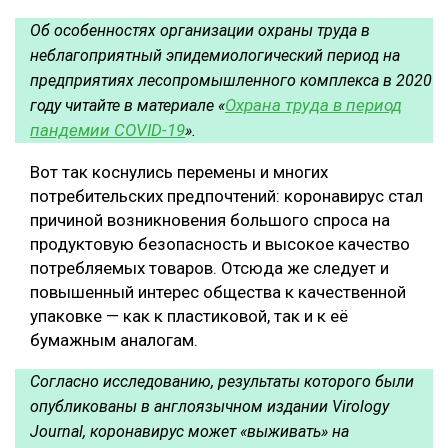
Об особенностях организации охраны труда в
СУШКА ДРЕВЕСИНЫ
неблагоприятный эпидемиологический период на
МЕБЕЛЬНОЕ ПРОИЗВОДСТВО
предприятиях лесопромышленного комплекса в 2020
Охрана труда в период
году читайте в материале «
пандемии COVID-19
».
Вот так коснулись перемены и многих
потребительских предпочтений: коронавирус стал
причиной возникновения большого спроса на
продуктовую безопасность и высокое качество
потребляемых товаров. Отсюда же следует и
повышенный интерес общества к качественной
упаковке — как к пластиковой, так и к её
бумажным аналогам.
Согласно исследованию, результаты которого были
опубликованы в англоязычном издании Virology
Journal, коронавирус может «выживать» на