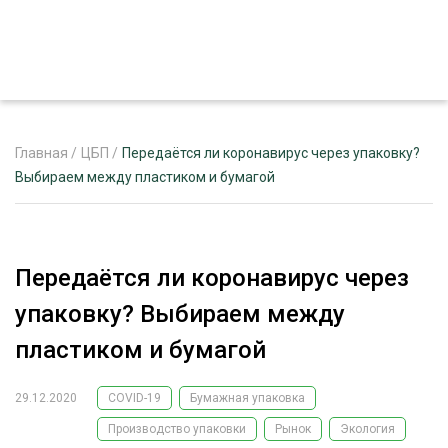
Главная
/
ЦБП
/
Передаётся ли коронавирус через упаковку?
Выбираем между пластиком и бумагой
ЖУРНАЛ «ЛЕСНОЙ КОМПЛЕКС»
О ПРОЕКТЕ
Передаётся ли коронавирус через
РЕКЛАМОДАТЕЛЯМ
упаковку? Выбираем между
пластиком и бумагой
29.12.2020
COVID-19
Бумажная упаковка
ЛЕСНОЕ ХОЗЯЙСТВО
ЭКСПЕРТНОЕ МНЕНИЕ
Производство упаковки
Рынок
Экология
ЛЕСОЗАГОТОВКА