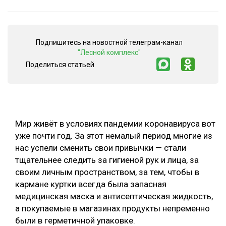
ОБРАБОТКА ДРЕВЕСИНЫ
ЦИФРОВАЯ СРЕДА
РУБРИКИ
Подпишитесь на новостной телеграм-канал
БИОЭНЕРГЕТИКА
"Лесной комплекс"
Поделиться статьей
ТЕМАТИЧЕСКИЕ ПРОЕКТЫ
ЛЕСОВОССТАНОВЛЕНИЕ И ЗАЩИТА
ЛОГИСТИКА
ПОДБОРКИ СТАТЕЙ
ПРОИЗВОДСТВО ДРЕВЕСНЫХ ПЛИТ
ЦБП
Мир живёт в условиях пандемии коронавируса вот
уже почти год. За этот немалый период многие из
нас успели сменить свои привычки — стали
КОМПЛЕКСНАЯ ПЕРЕРАБОТКА
тщательнее следить за гигиеной рук и лица, за
ЛЕСОПИЛЕНИЕ
своим личным пространством, за тем, чтобы в
кармане куртки всегда была запасная
ДЕРЕВЯННОЕ ДОМОСТРОЕНИЕ
медицинская маска и антисептическая жидкость,
БЕЗОПАСНОЕ ПРОИЗВОДСТВО
а покупаемые в магазинах продукты непременно
были в герметичной упаковке.
СОРТИРОВКА ДРЕВЕСИНЫ