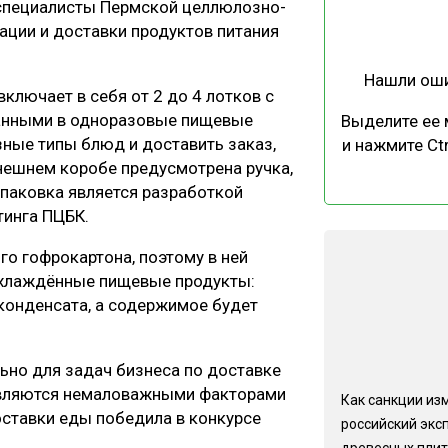
 специалисты Пермской целлюлозно-
ЕВЕСИНЫ
РЫНОК
ации и доставки продуктов питания
ПРОИЗВОДСТВО
ТЕХНОЛОГИИ
Нашли ош
ОТРАСЛЕВАЯ ДИСКУССИЯ
ключает в себя от 2 до 4 лотков с
анными в одноразовые пищевые
Выделите ее
зные типы блюд и доставить заказ,
и нажмите Ctr
внешнем коробе предусмотрена ручка,
упаковка является разработкой
тинга ПЦБК.
КАЛЕНДАРЬ ВЫСТАВОК
го гофрокартона, поэтому в ней
 охлаждённые пищевые продукты:
конденсата, а содержимое будет
ьно для задач бизнеса по доставке
 являются немаловажными факторами
Как санкции из
оставки еды победила в конкурсе
российский экс
древесных плит