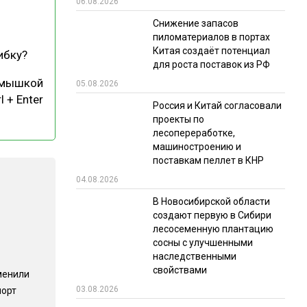
06.08.2026
РЫНКИ СБЫТА
Снижение запасов
пиломатериалов в портах
В УСЛОВИЯХ САНКЦИЙ
Китая создаёт потенциал
ибку?
для роста поставок из РФ
 мышкой
05.08.2026
l + Enter
Россия и Китай согласовали
проекты по
лесопереработке,
машиностроению и
поставкам пеллет в КНР
ИТОГИ МЕРОПРИЯТИЙ
04.08.2026
В Новосибирской области
создают первую в Сибири
лесосеменную плантацию
сосны с улучшенными
наследственными
свойствами
менили
03.08.2026
порт