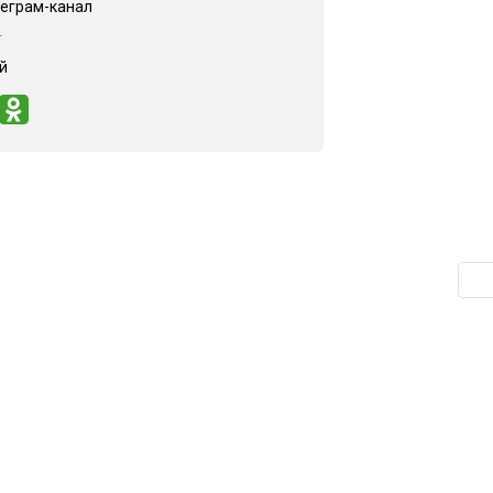
леграм-канал
"
й