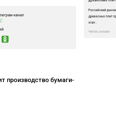
Российский рынок
елеграм-канал
древесных плит п
с"
этап...
ей
Читать онлайн
т производство бумаги-