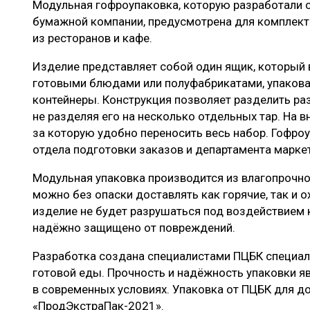
Модульная гофроупаковка, которую разработали
ЛЕСОВОССТАНОВЛЕНИЕ И ЗАЩИТА
СУШКА ДР
бумажной компании, предусмотрена для комплект
ЛОГИСТИКА
МЕБЕЛЬНОЕ 
из ресторанов и кафе.
ПРОИЗВОДСТВО ДРЕВЕСНЫХ ПЛИТ
Изделие представляет собой один ящик, который в
готовыми блюдами или полуфабрикатами, упаков
ЦБП
контейнеры. Конструкция позволяет разделить ра
не разделяя его на несколько отдельных тар. На 
за которую удобно переносить весь набор. Гофро
ЭКСПЕРТНОЕ МНЕНИЕ
отдела подготовки заказов и департамента марке
Модульная упаковка производится из влагопрочно
можно без опаски доставлять как горячие, так и
изделие не будет разрушаться под воздействием 
надёжно защищено от повреждений.
Разработка создана специалистами ПЦБК специал
готовой еды. Прочность и надёжность упаковки
в современных условиях. Упаковка от ПЦБК для д
«ПродЭкстраПак-2021».