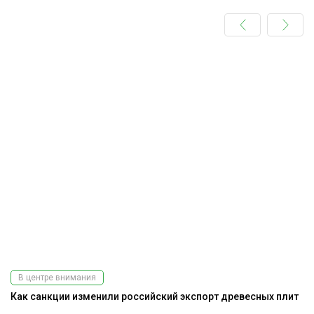
В центре внимания
Как санкции изменили российский экспорт древесных плит
Э
ис