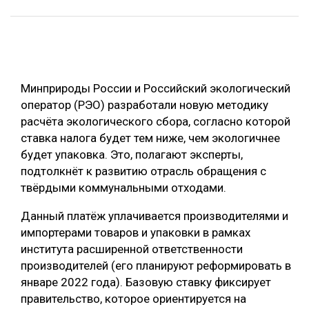
ОБРАБОТКА ДРЕВЕСИНЫ
ЦИФРОВАЯ СРЕДА
РУБРИКИ
БИОЭНЕРГЕТИКА
Минприроды России и Российский экологический
ТЕМАТИЧЕСКИЕ ПРОЕКТЫ
ЛЕСОВОССТАНОВЛЕНИЕ И ЗАЩИТА
оператор (РЭО) разработали новую методику
ЛОГИСТИКА
расчёта экологического сбора, согласно которой
ПОДБОРКИ СТАТЕЙ
ставка налога будет тем ниже, чем экологичнее
ПРОИЗВОДСТВО ДРЕВЕСНЫХ ПЛИТ
будет упаковка. Это, полагают эксперты,
ЦБП
подтолкнёт к развитию отрасль обращения с
твёрдыми коммунальными отходами.
КОМПЛЕКСНАЯ ПЕРЕРАБОТКА
Данный платёж уплачивается производителями и
ЛЕСОПИЛЕНИЕ
импортерами товаров и упаковки в рамках
института расширенной ответственности
ДЕРЕВЯННОЕ ДОМОСТРОЕНИЕ
производителей (его планируют реформировать в
БЕЗОПАСНОЕ ПРОИЗВОДСТВО
январе 2022 года). Базовую ставку фиксирует
правительство, которое ориентируется на
СОРТИРОВКА ДРЕВЕСИНЫ