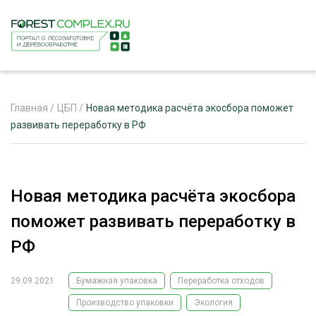
Главная
/
ЦБП
/
Новая методика расчёта экосбора поможет
развивать переработку в РФ
ЖУРНАЛ «ЛЕСНОЙ КОМПЛЕКС»
О ПРОЕКТЕ
Новая методика расчёта экосбора
РЕКЛАМОДАТЕЛЯМ
поможет развивать переработку в
РФ
29.09.2021
Бумажная упаковка
Переработка отходов
ЛЕСНОЕ ХОЗЯЙСТВО
ЭКСПЕРТНОЕ МНЕНИЕ
Производство упаковки
Экология
ЛЕСОЗАГОТОВКА