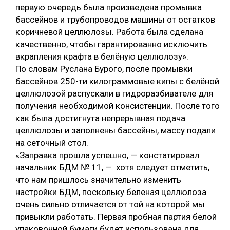
первую очередь была произведена промывка
СУШКА ДРЕВЕСИНЫ
бассейнов и трубопроводов машины от остатков
коричневой целлюлозы. Работа была сделана
МЕБЕЛЬНОЕ ПРОИЗВОДСТВО
качественно, чтобы гарантированно исключить
вкрапления крафта в белёную целлюлозу».
По словам Руслана Бурого, после промывки
бассейнов 250-ти килограммовые кипы с белёной
целлюлозой распускали в гидроразбивателе для
получения необходимой консистенции. После того
как была достигнута непрерывная подача
целлюлозы и заполнены бассейны, массу подали
на сеточный стол.
«Заправка прошла успешно, — констатировал
начальник БДМ № 11, — хотя следует отметить,
что нам пришлось значительно изменить
настройки БДМ, поскольку беленая целлюлоза
очень сильно отличается от той на которой мы
привыкли работать. Первая пробная партия белой
упаковочной бумаги будет использована для