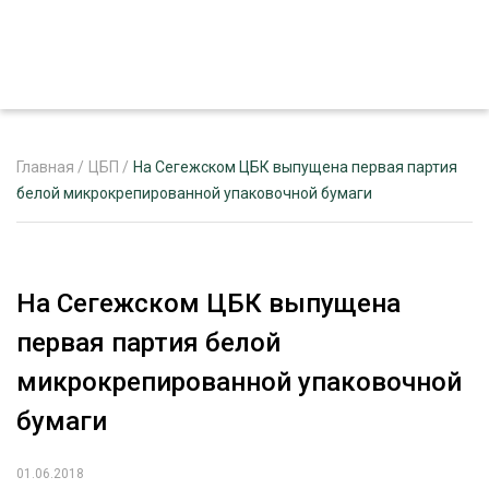
Главная
/
ЦБП
/
На Сегежском ЦБК выпущена первая партия
белой микрокрепированной упаковочной бумаги
ЖУРНАЛ «ЛЕСНОЙ КОМПЛЕКС»
О ПРОЕКТЕ
На Сегежском ЦБК выпущена
РЕКЛАМОДАТЕЛЯМ
первая партия белой
микрокрепированной упаковочной
бумаги
ЛЕСНОЕ ХОЗЯЙСТВО
ЭКСПЕРТНОЕ МНЕНИЕ
01.06.2018
ЛЕСОЗАГОТОВКА