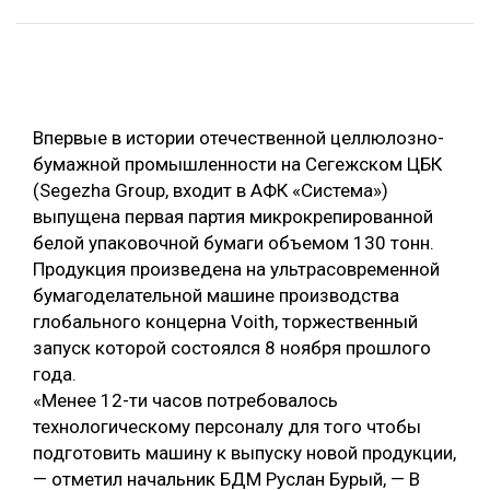
ОБРАБОТКА ДРЕВЕСИНЫ
ЦИФРОВАЯ СРЕДА
РУБРИКИ
БИОЭНЕРГЕТИКА
Впервые в истории отечественной целлюлозно-
ТЕМАТИЧЕСКИЕ ПРОЕКТЫ
ЛЕСОВОССТАНОВЛЕНИЕ И ЗАЩИТА
бумажной промышленности на Сегежском ЦБК
ЛОГИСТИКА
(Segezha Group, входит в АФК «Система»)
ПОДБОРКИ СТАТЕЙ
выпущена первая партия микрокрепированной
ПРОИЗВОДСТВО ДРЕВЕСНЫХ ПЛИТ
белой упаковочной бумаги объемом 130 тонн.
ЦБП
Продукция произведена на ультрасовременной
бумагоделательной машине производства
глобального концерна Voith, торжественный
КОМПЛЕКСНАЯ ПЕРЕРАБОТКА
запуск которой состоялся 8 ноября прошлого
ЛЕСОПИЛЕНИЕ
года.
«Менее 12-ти часов потребовалось
ДЕРЕВЯННОЕ ДОМОСТРОЕНИЕ
технологическому персоналу для того чтобы
БЕЗОПАСНОЕ ПРОИЗВОДСТВО
подготовить машину к выпуску новой продукции,
— отметил начальник БДМ Руслан Бурый, — В
СОРТИРОВКА ДРЕВЕСИНЫ