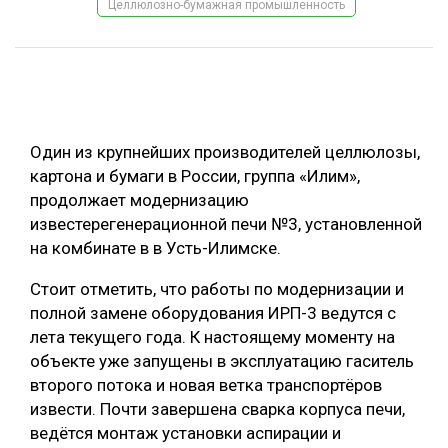
Целлюлозно-бумажная промышленность
ОБРАБОТКА ДРЕВЕСИНЫ
ЦИФРОВАЯ СРЕДА
РУБРИКИ
БИОЭНЕРГЕТИКА
ТЕМАТИЧЕСКИЕ ПРОЕКТЫ
ЛЕСОВОССТАНОВЛЕНИЕ И ЗАЩИТА
Один из крупнейших производителей целлюлозы,
ЛОГИСТИКА
картона и бумаги в России, группа «Илим»,
ПОДБОРКИ СТАТЕЙ
продолжает модернизацию
ПРОИЗВОДСТВО ДРЕВЕСНЫХ ПЛИТ
известерегенерационной печи №3, установленной
ЦБП
на комбинате в в Усть-Илимске.
Стоит отметить, что работы по модернизации и
КОМПЛЕКСНАЯ ПЕРЕРАБОТКА
полной замене оборудования ИРП-3 ведутся с
ЛЕСОПИЛЕНИЕ
лета текущего года. К настоящему моменту на
объекте уже запущены в эксплуатацию гаситель
ДЕРЕВЯННОЕ ДОМОСТРОЕНИЕ
второго потока и новая ветка транспортёров
БЕЗОПАСНОЕ ПРОИЗВОДСТВО
извести. Почти завершена сварка корпуса печи,
ведётся монтаж установки аспирации и
СОРТИРОВКА ДРЕВЕСИНЫ