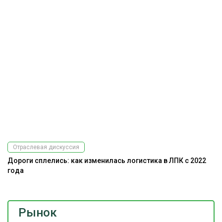
Отраслевая дискуссия
Дороги сплелись: как изменилась логистика в ЛПК с 2022
К
года
Рынок