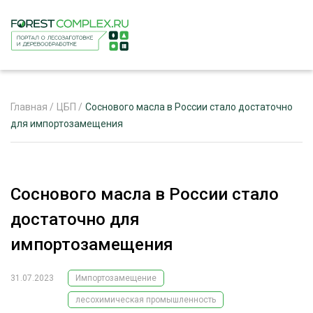
Главная
/
ЦБП
/
Соснового масла в России стало достаточно
для импортозамещения
ЖУРНАЛ «ЛЕСНОЙ КОМПЛЕКС»
О ПРОЕКТЕ
Соснового масла в России стало
РЕКЛАМОДАТЕЛЯМ
достаточно для
импортозамещения
31.07.2023
Импортозамещение
ЛЕСНОЕ ХОЗЯЙСТВО
ЭКСПЕРТНОЕ МНЕНИЕ
лесохимическая промышленность
ЛЕСОЗАГОТОВКА