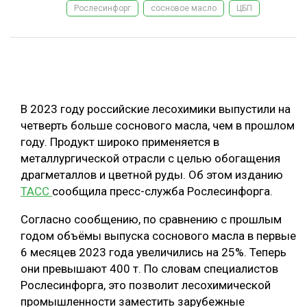
Рослесинфорг
сосновое масло
ЦБП
ОБРАБОТКА ДРЕВЕСИНЫ
ЦИФРОВАЯ СРЕДА
РУБРИКИ
БИОЭНЕРГЕТИКА
ТЕМАТИЧЕСКИЕ ПРОЕКТЫ
ЛЕСОВОССТАНОВЛЕНИЕ И ЗАЩИТА
В 2023 году российские лесохимики выпустили на
ЛОГИСТИКА
четверть больше соснового масла, чем в прошлом
ПОДБОРКИ СТАТЕЙ
году. Продукт широко применяется в
ПРОИЗВОДСТВО ДРЕВЕСНЫХ ПЛИТ
металлургической отрасли с целью обогащения
ЦБП
драгметаллов и цветной руды. Об этом изданию
ТАСС
сообщила пресс-служба Рослесинфорга.
КОМПЛЕКСНАЯ ПЕРЕРАБОТКА
Согласно сообщению, по сравнению с прошлым
ЛЕСОПИЛЕНИЕ
годом объёмы выпуска соснового масла в первые
6 месяцев 2023 года увеличились на 25%. Теперь
ДЕРЕВЯННОЕ ДОМОСТРОЕНИЕ
они превышают 400 т. По словам специалистов
БЕЗОПАСНОЕ ПРОИЗВОДСТВО
Рослесинфорга, это позволит лесохимической
промышленности заместить зарубежные
СОРТИРОВКА ДРЕВЕСИНЫ